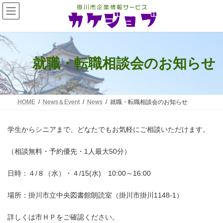
コ
ナ
ン
ビ
テ
ゲ
ン
ー
ツ
シ
へ
ョ
ス
ン
就職・転職相談会のお知らせ
キ
に
ッ
移
プ
動
HOME
News＆Event
News
就職・転職相談会のお知らせ
学生からシニアまで、どなたでもお気軽にご相談いただけます。
（相談無料・予約優先・1人最大50分）
日時：４/８（水）・４/15(水) 10:00～16:00
場所：掛川市立中央図書館朗読室（掛川市掛川1148-1）
詳しくは市ＨＰをご確認ください。