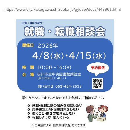
https://www.city.kakegawa.shizuoka.jp/gyosei/docs/447961.html