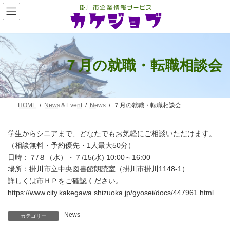
コ
ナ
ン
ビ
テ
ゲ
ン
ー
ツ
シ
へ
ョ
ス
ン
７月の就職・転職相談会
キ
に
ッ
移
プ
動
HOME
News＆Event
News
７月の就職・転職相談会
学生からシニアまで、どなたでもお気軽にご相談いただけます。
（相談無料・予約優先・1人最大50分）
日時：７/８（水）・７/15(水) 10:00～16:00
場所：掛川市立中央図書館朗読室（掛川市掛川1148-1）
詳しくは市ＨＰをご確認ください。
https://www.city.kakegawa.shizuoka.jp/gyosei/docs/447961.html
News
カテゴリー