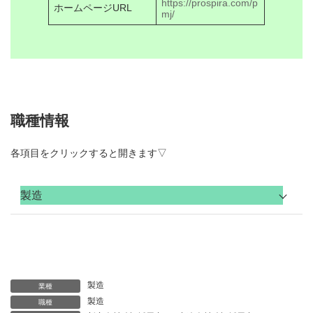
https://prospira.com/p
ホームページURL
mj/
職種情報
各項目をクリックすると開きます▽
製造
防振ゴム製品の製造工
職種
程におけるマシンの操
作
ゴムの成型～金具製造
製造
～金具処理～加硫（ゴ
業種
ムと金具の接着）～加
製造
職種
業務内容
硫済み製品の加工（塗