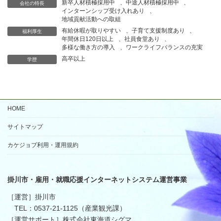
新卒人材積極採用中
、
中途人材積極採用中
、
会社の特長
装、組立等）～検査・
インターンシップ受け入れあり
、
梱包の一連業務のいず
地域貢献活動への取組
れかに配属となります
有給休暇が取りやすい
、
子育て支援制度あり
、
福利厚生
年間休日120日以上
、
社員食堂あり
、
学歴
高卒以上
多様な働き方の導入
、
ワークライフバランスの充実
インターンシップの
高卒以上
学歴
あり
有無
161,500円～244,800
円（18歳～45歳の想
初任給
定で記載しておりま
HOME
す）
賞与（年×回、何カ月
年2回 前度実績4.９
サイトマップ
分等）
４ヶ月
カケジョブ利用・運用規約
交替制（シフト制）
勤務時間
8:00～16:20,16:00～
0:20、0:00～8：20
掛川市・雇用・就職応援インターネットシステム運営事業
年間休日日数
120日
［運営］掛川市
土日、年末年始、
休日
TEL：0537-21-1125（産業観光課）
GW、夏季連休等
［運営サポート］株式会社東海道シグマ