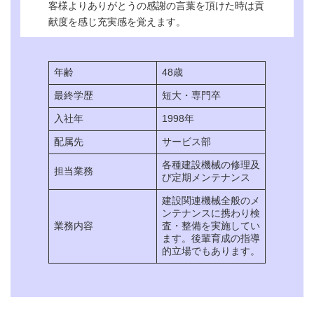
客様よりありがとうの感謝の言葉を頂けた時は貢
直近の採用実績
なし
献度を感じ充実感を覚えます。
年齢
48歳
最終学歴
短大・専門卒
入社年
1998年
配属先
サービス部
各種建設機械の修理及
担当業務
び定期メンテナンス
建設関連機械全般のメ
ンテナンスに携わり検
業務内容
査・整備を実施してい
ます。後輩育成の指導
的立場でもあります。