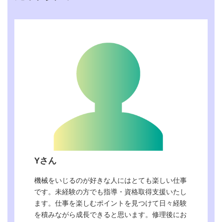
修理、 発電機・各種
電動工具の修理
学歴
高卒以上
インターンシップの
あり
有無
初任給
200,000円~260,000円
賞与（年×回、何カ月
年2回（計4ｹ月分）
分等）
8：00~17：00 休憩
勤務時間
時間12:00~13:00及び
15:00~15:20
年間休日日数
110日
Yさん
土日祝日、夏季、Ｇ
Ｗ、年末年始 慶弔、
休日
機械をいじるのが好きな人にはとても楽しい仕事
年次有給休暇 希望型
です。未経験の方でも指導・資格取得支援いたし
休日採用あり
ます。仕事を楽しむポイントを見つけて日々経験
各種手当
通勤手当 資格手当
を積みながら成長できると思います。修理後にお