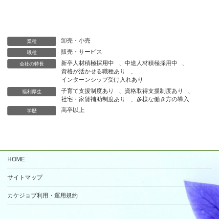
卸売・小売
業種
販売・サービス
職種
新卒人材積極採用中
、
中途人材積極採用中
、
会社の特長
資格が活かせる職種あり
、
インターンシップ受け入れあり
子育て支援制度あり
、
資格取得支援制度あり
、
福利厚生
社宅・家賃補助制度あり
、
多様な働き方の導入
高卒以上
学歴
HOME
サイトマップ
カケジョブ利用・運用規約