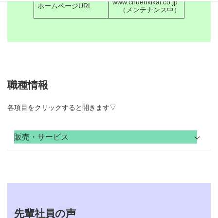
www.chuenkikai.co.jp
ホームページURL
（メンテナンス中）
職種情報
各項目をクリックすると開きます▽
販売・サービス
各種建設機械の修理及
職種
び定期メンテナンスを
行う業務
油圧ショベル・タイヤ
ショベル・高所作業
車・クレーンなどの建
先輩社員の声
業務内容
設機械や解体用機械の