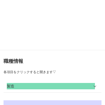
採用担当電話番号
0537-24-5031
maruwaco@lilac.ocn.
E-mailアドレス
ne.jp
http://maruwaseiki.co.
ホームページURL
jp/
職種情報
各項目をクリックすると開きます▽
製造
NCオペレーター及び
職種
金型組み付け