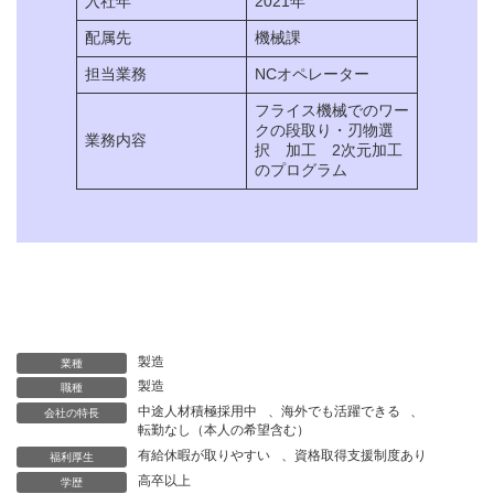
入社年
2021年
配属先
機械課
担当業務
NCオペレーター
フライス機械でのワー
クの段取り・刃物選
業務内容
択 加工 2次元加工
のプログラム
製造
業種
製造
職種
中途人材積極採用中
、
海外でも活躍できる
、
会社の特長
転勤なし（本人の希望含む）
有給休暇が取りやすい
、
資格取得支援制度あり
福利厚生
高卒以上
学歴