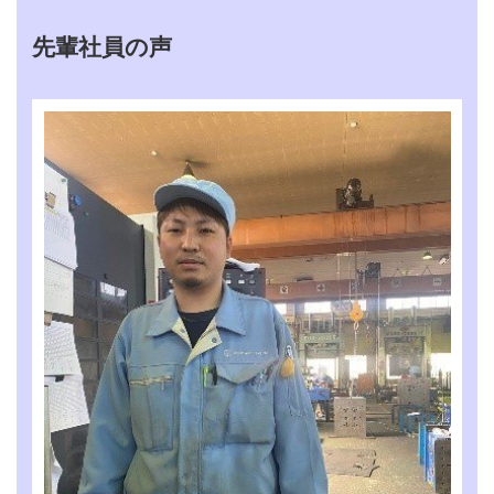
NCオペレータ－は機
械にワークをセットし
先輩社員の声
加工を行います。金型
業務内容
組み付け作業者は金型
の組み込み調整をしま
す。
学歴
高卒以上
インターンシップの
なし
有無
20,0～40,0万円（経験
初任給
者優遇）
賞与（年×回、何カ月
年2回 1ヶ月
分等）
勤務時間
8:00～16：45
年間休日日数
110日
土日（月1回程土曜日
休日
出勤）年末年始
GW 夏季・冬季連休