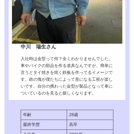
各種手当
通勤手当・家族手当
直近の採用実績
2023年12月 1名
中川 瑞生さん
入社時は金型って何？全くわかりませんでした。
車やバイクの部品を作る道具なんですが、簡単に
言うとタイ焼きを焼く鉄板を作ってるイメージで
す。鉄の塊が僕たちによって形になる工程が楽し
いです。自分の携わった金型が製品となって車に
ついているのを見ると嬉しくなります。
年齢
28歳
最終学歴
高卒