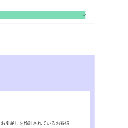
業をチームで行って頂きます
越の見積
※試用期間あり
※試用期間あり
り）
12/31～1/3は休日
勤手当（弊社規定による）資格手当等
12/31～1/3は休日
、お引越しを検討されているお客様
勤手当（弊社規定による）資格手当等