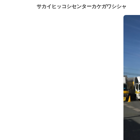
更
サカイヒッコシセンターカケガワシシャ
新
日
時
: