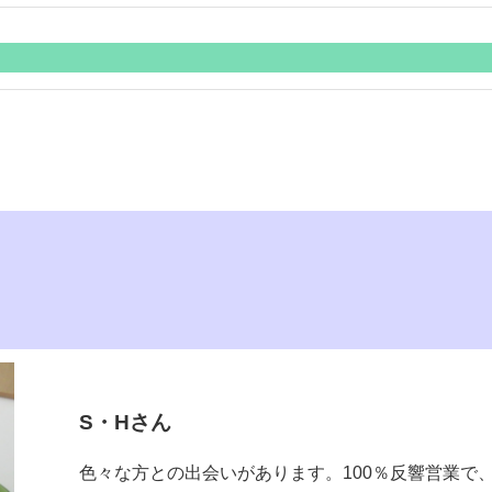
トラック運転手兼引越作業員
1日２～３件を目安に引越作
営業
高卒以上
1日３～４件のエリア内の引
あり
高卒以上
230,000円～（中途の方）
あり
3回（50,000円～）
230,000円～（中途の方）
7：00～16：00
3回（50,000円～）
110日
8：00～18：00（時間変動あ
週休二日制 弊社シフトによる（
110日
家族手当・誕生日祝い金・通
S・Hさん
週休二日制 弊社シフトによる（
なし
色々な方との出会いがあります。100％反響営業で
家族手当・誕生日祝い金・通