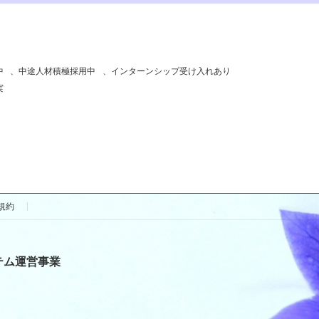
中
、
中途人材積極採用中
、
インターンシップ受け入れあり
実
規約
テム運営事業