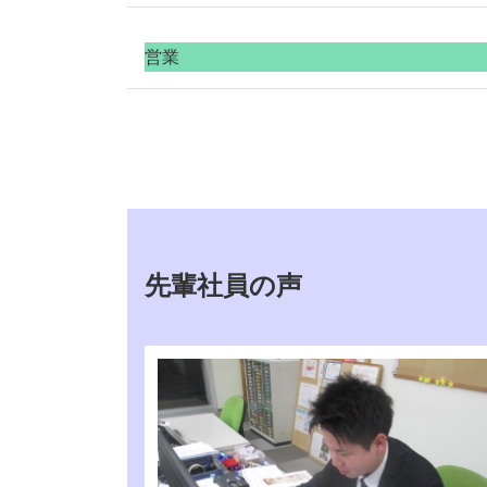
職種
営業
業務内容
職種
学歴
業務内容
インターンシップの有無
学歴
初任給
インターンシップの有無
賞与（年×回、何カ月分等）
初任給
勤務時間
先輩社員の声
賞与（年×回、何カ月分等）
年間休日日数
勤務時間
休日
年間休日日数
各種手当
休日
直近の採用実績
各種手当