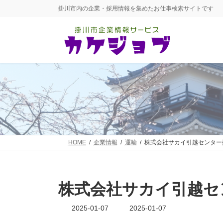
コ
ナ
掛川市内の企業・採用情報を集めたお仕事検索サイトです
ン
ビ
テ
ゲ
ン
ー
ツ
シ
へ
ョ
ス
ン
キ
に
ッ
移
プ
動
HOME
企業情報
運輸
株式会社サカイ引越センター
株式会社サカイ引越セ
最
2025-01-07
2025-01-07
終