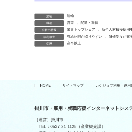
運輸
業種
営業
、
配送・運転
職種
業界トップシェア
、
新卒人材積極採用
会社の特長
有給休暇が取りやすい
、
研修制度が充
福利厚生
高卒以上
学歴
HOME
サイトマップ
カケジョブ利用・運用
掛川市・雇用・就職応援インターネットシス
［運営］掛川市
TEL：0537-21-1125（産業観光課）