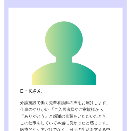
手当、通勤手当(上限
業務手当(10,000円～
20,000円)
25,000円)、資格手当
(准看護師5,000円、看
2025年度ウィル掛川
直近の採用実績
護師10,000円)、処遇
採用数4名
改善手当(5,000円)、
各種手当
オンコール手当(3,000
円/1回)、土・日出勤
手当、年末年始手当、
通勤手当(上限20,000
円)
直近の採用実績
なし
E・Kさん
介護施設で働く先輩看護師の声をお届けします。
仕事のやりがい 「ご入居者様やご家族様から
『ありがとう』と感謝の言葉をいただいたとき、
この仕事をしていて本当に良かったと感じます。
医療的なケアだけでなく、日々の生活を支える中