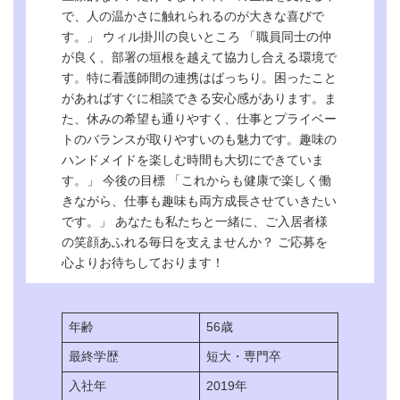
で、人の温かさに触れられるのが大きな喜びで
す。」 ウィル掛川の良いところ 「職員同士の仲
が良く、部署の垣根を越えて協力し合える環境で
す。特に看護師間の連携はばっちり。困ったこと
があればすぐに相談できる安心感があります。ま
た、休みの希望も通りやすく、仕事とプライベー
トのバランスが取りやすいのも魅力です。趣味の
ハンドメイドを楽しむ時間も大切にできていま
す。」 今後の目標 「これからも健康で楽しく働
きながら、仕事も趣味も両方成長させていきたい
です。」 あなたも私たちと一緒に、ご入居者様
の笑顔あふれる毎日を支えませんか？ ご応募を
心よりお待ちしております！
年齢
56歳
最終学歴
短大・専門卒
入社年
2019年