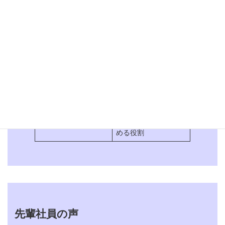
への受診付き添いや、
8：30～17：30(休憩1
他施設との情報共有な
年齢
38歳
時間)他7：00～16：
どを行います。
00(早番)、10：00～
最終学歴
高卒
勤務時間
19：00(遅番①)、
学歴
短大・専門卒以上
13：00～22：00(遅番
入社年
2011年
②)、22：00～7：
インターンシップの
あり
00(夜勤)、シフト制
介護付有料老人ホー
有無
配属先
ム ウィル掛川
年間休日日数
116日
192,900円~290,600円
担当業務
介護副主任
初任給
(業務手当・処遇改善
シフト制(夏季休暇、
手当含む)
バースデー休暇、リフ
現場の介護業務に加
休日
レッシュ休暇)、月9日
え、シフト管理や職員
賞与（年×回、何カ月
年2回、前年度実績2.8
業務内容
休日(2月は8日)
育成などチームをまと
分等）
ヶ月分
める役割
業務手当(6,000円～
8：30～17：30(休憩1
46,000)、処遇改善手
勤務時間
時間)、オンコール待
当(29,000円)、資格手
機あり
当(介護福祉士5,000
円)、ショート夜勤手
年間休日日数
116日
当(4,000円/1回)、遅
各種手当
シフト制(夏季休暇、
出②手当(1,500円/1
バースデー休暇、リフ
回)、早出・遅出①手
休日
レッシュ休暇)、月9日
当(500円/1回)、土・
先輩社員の声
休日(2月は8日)
日出勤手当、年末年始