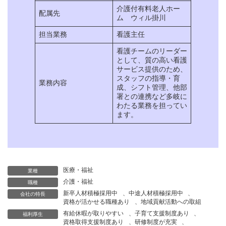
介護付有料老人ホー
配属先
ム ウィル掛川
担当業務
看護主任
看護チームのリーダー
として、質の高い看護
サービス提供のため、
スタッフの指導・育
業務内容
成、シフト管理、他部
署との連携など多岐に
わたる業務を担ってい
ます。
医療・福祉
業種
介護・福祉
職種
新卒人材積極採用中
、
中途人材積極採用中
、
会社の特長
資格が活かせる職種あり
、
地域貢献活動への取組
有給休暇が取りやすい
、
子育て支援制度あり
、
福利厚生
資格取得支援制度あり
、
研修制度が充実
、