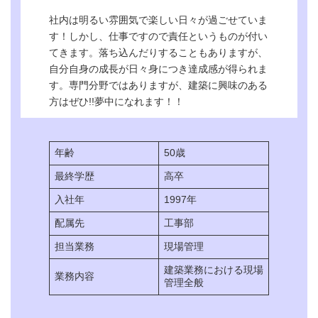
GW休暇 ※当社年間
休日カレンダーによる
社内は明るい雰囲気で楽しい日々が過ごせていま
す！しかし、仕事ですので責任というものが付い
通勤手当（規定により
支給）、家族手当（配
てきます。落ち込んだりすることもありますが、
各種手当
偶者：10000円・子供
自分自身の成長が日々身につき達成感が得られま
（学生含む）5000円/
す。専門分野ではありますが、建築に興味のある
人）、皆勤手当
方はぜひ!!夢中になれます！！
直近の採用実績
なし
年齢
50歳
最終学歴
高卒
入社年
1997年
配属先
工事部
担当業務
現場管理
建築業務における現場
業務内容
管理全般