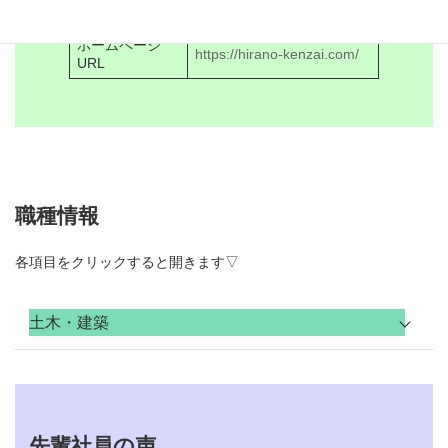
E-mailアドレス
kenzai.com
ホームページ
https://hirano-kenzai.com/
URL
職種情報
各項目をクリックすると開きます▽
土木・建築
①建築の現場管理②リ
職種
フォーム・エクステリ
アの現場管理
建築現場における管理
先輩社員の声