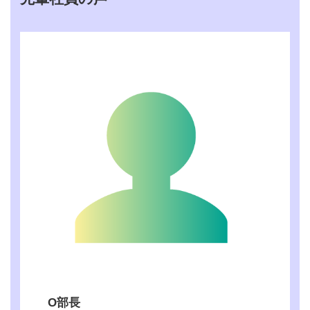
作業業務全般。建築材
料の手配・発注・作業
業務内容
工程の集約・段取り・
積算・現場に入る職人
の手配・材料配送・片
付け 等
学歴
学歴不問
インターンシップの
あり
有無
230,000円 ※（高校
初任給
卒）180,000円
年2回 （業績が良好
賞与（年×回、何カ月
の場合決算手当支給あ
分等）
り。※支給実績あり）
勤務時間
8：00～17：00
年間休日日数
113日
・週休二日制 （日・
祝日・第2.3.4土曜
休日
日）・夏季、冬季、
O部長