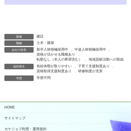
建設
業種
土木・建築
職種
新卒人材積極採用中
、
中途人材積極採用中
、
会社の特長
資格が活かせる職種あり
、
転勤なし（本人の希望含む）
、
地域貢献活動への取組
有給休暇が取りやすい
、
子育て支援制度あり
、
福利厚生
資格取得支援制度あり
、
研修制度が充実
学歴不問
学歴
HOME
サイトマップ
カケジョブ利用・運用規約