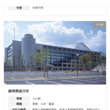
導入
学歴
学歴不問
その他
静岡県掛川市
業種
その他
職種
事務
、
土木・建築
会社の特長
新卒人材積極採用中
、
中途人材積極採用中
、
資格が活か