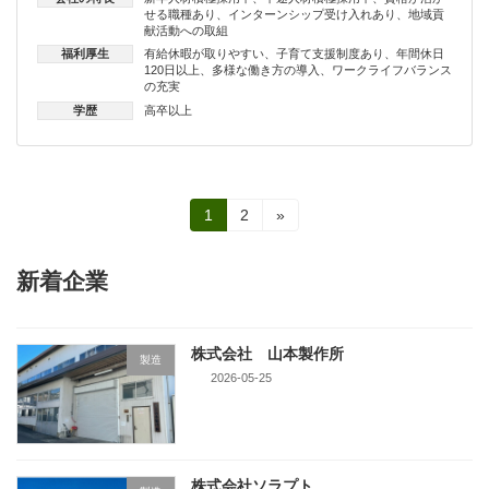
せる職種あり
、
インターンシップ受け入れあり
、
地域貢
献活動への取組
福利厚生
有給休暇が取りやすい
、
子育て支援制度あり
、
年間休日
120日以上
、
多様な働き方の導入
、
ワークライフバランス
の充実
学歴
高卒以上
投
固
固
1
2
»
定
定
稿
ペ
ペ
ー
ー
新着企業
の
ジ
ジ
ペ
株式会社 山本製作所
ー
製造
2026-05-25
ジ
送
り
株式会社ソラプト