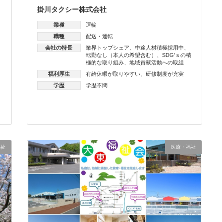
掛川タクシー株式会社
業種
運輸
職種
配送・運転
会社の特長
業界トップシェア
、
中途人材積極採用中
、
転勤なし（本人の希望含む）
、
SDG'ｓの積
極的な取り組み
、
地域貢献活動への取組
福利厚生
有給休暇が取りやすい
、
研修制度が充実
学歴
学歴不問
福祉
医療・福祉