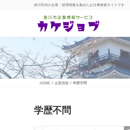
コ
ナ
掛川市内の企業・採用情報を集めたお仕事検索サイトです
ン
ビ
テ
ゲ
ン
ー
ツ
シ
へ
ョ
ス
ン
キ
に
ッ
移
プ
動
HOME
企業情報
学歴不問
学歴不問