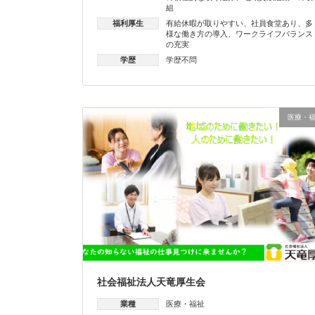
組
福利厚生
有給休暇が取りやすい
、
社員食堂あり
、
多
様な働き方の導入
、
ワークライフバランス
の充実
学歴
学歴不問
医療・
社会福祉法人天竜厚生会
業種
医療・福祉