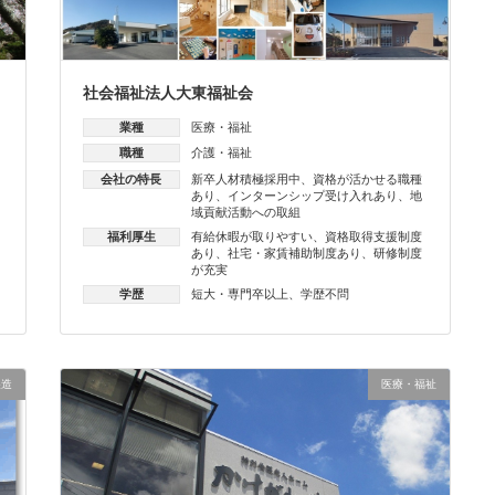
社会福祉法人大東福祉会
業種
医療・福祉
職種
介護・福祉
会社の特長
新卒人材積極採用中
、
資格が活かせる職種
あり
、
インターンシップ受け入れあり
、
地
域貢献活動への取組
福利厚生
有給休暇が取りやすい
、
資格取得支援制度
あり
、
社宅・家賃補助制度あり
、
研修制度
が充実
学歴
短大・専門卒以上
、
学歴不問
製造
医療・福祉