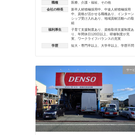
職種
医療
、
介護・福祉
、
その他
会社の特長
新卒人材積極採用中
、
中途人材積極採用
中
、
資格が活かせる職種あり
、
インターン
シップ受け入れあり
、
地域貢献活動への取
組
福利厚生
子育て支援制度あり
、
資格取得支援制度あ
り
、
年間休日120日以上
、
研修制度が充
実
、
ワークライフバランスの充実
学歴
短大・専門卒以上
、
大学卒以上
、
学歴不問
サー