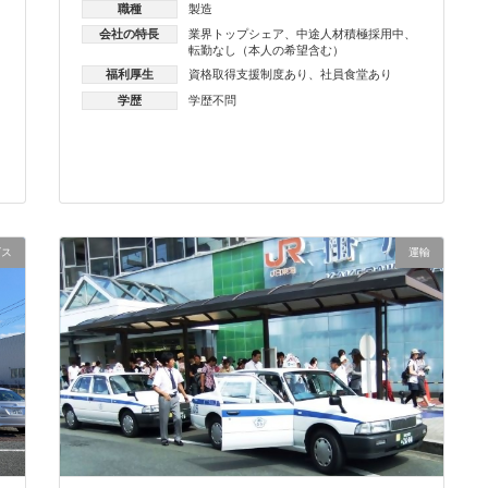
職種
製造
会社の特長
業界トップシェア
、
中途人材積極採用中
、
転勤なし（本人の希望含む）
福利厚生
資格取得支援制度あり
、
社員食堂あり
学歴
学歴不問
ビス
運輸