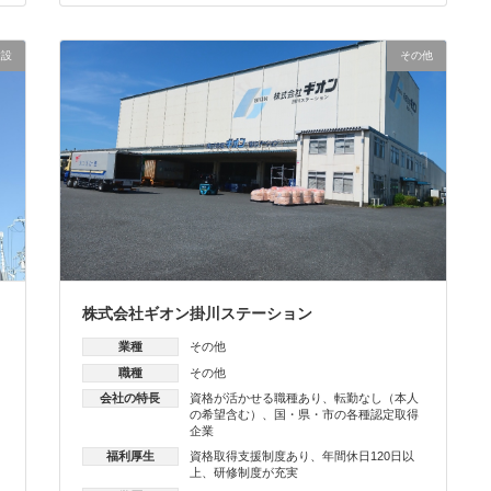
建設
その他
株式会社ギオン掛川ステーション
業種
その他
職種
その他
会社の特長
資格が活かせる職種あり
、
転勤なし（本人
の希望含む）
、
国・県・市の各種認定取得
企業
福利厚生
資格取得支援制度あり
、
年間休日120日以
上
、
研修制度が充実