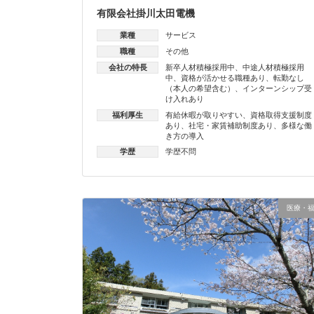
有限会社掛川太田電機
業種
サービス
職種
その他
会社の特長
新卒人材積極採用中
、
中途人材積極採用
中
、
資格が活かせる職種あり
、
転勤なし
（本人の希望含む）
、
インターンシップ受
け入れあり
福利厚生
有給休暇が取りやすい
、
資格取得支援制度
あり
、
社宅・家賃補助制度あり
、
多様な働
き方の導入
学歴
学歴不問
医療・