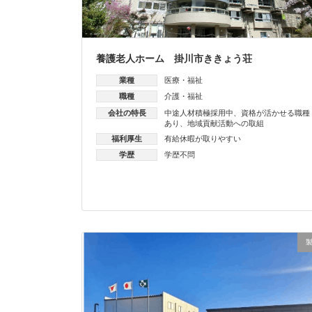
養護老人ホーム 掛川市ききょう荘
業種
医療・福祉
職種
介護・福祉
会社の特長
中途人材積極採用中
、
資格が活かせる職種
あり
、
地域貢献活動への取組
福利厚生
有給休暇が取りやすい
学歴
学歴不問