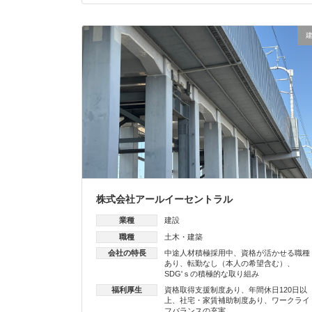
株式会社アールイーセントラル
業種
建設
職種
土木・建築
会社の特長
中途人材積極採用中
、
資格が活かせる職種
あり
、
転勤なし（本人の希望含む）
、
SDG'ｓの積極的な取り組み
福利厚生
資格取得支援制度あり
、
年間休日120日以
上
、
社宅・家賃補助制度あり
、
ワークライ
フバランスの充実