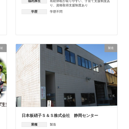
福利厚生
有給休暇が取りやすい
、
子育て支援制度あ
り
、
資格取得支援制度あり
学歴
学歴不問
福祉
製造
日本板硝子Ｓ＆Ｓ株式会社 静岡センター
業種
製造