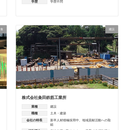
学歴
学歴不問
飲食
建設
株式会社粂田鉄筋工業所
業種
建設
職種
土木・建築
会社の特長
新卒人材積極採用中
、
地域貢献活動への取
ｓ
組