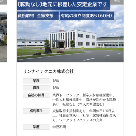
建設
製造
リンナイテクニカ株式会社
業種
製造
職種
製造
会社の特長
業界トップシェア
、
新卒人材積極採用中
、
中途人材積極採用中
、
資格が活かせる職種
あり
、
転勤なし（本人の希望含む）
福利厚生
資格取得支援制度あり
、
年間休日120日以
上
、
社員食堂あり
、
社宅・家賃補助制度あ
り
、
ワークライフバランスの充実
学歴
学歴不問