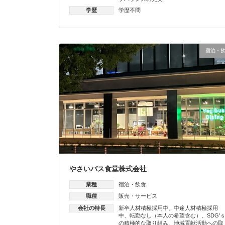
学歴
学歴不問
宿泊・
やさいバス食堂株式会社
業種
宿泊・飲食
職種
販売・サービス
会社の特長
新卒人材積極採用中
、
中途人材積極採用
中
、
転勤なし（本人の希望含む）
、
SDG'
の積極的な取り組み
、
地域貢献活動への取