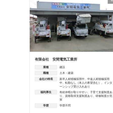
有限会社 安間電気工業所
業種
建設
職種
土木・建築
会社の特長
新卒人材積極採用中
、
中途人材積極採用
中
、
転勤なし（本人の希望含む）
、
インタ
ーンシップ受け入れあり
福利厚生
有給休暇が取りやすい
、
子育て支援制度あ
り
、
資格取得支援制度あり
、
研修制度が充
実
学歴
学歴不問