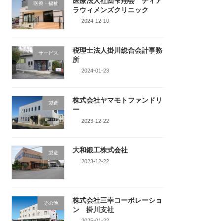
医療法人社団雫翔会 ティア
医療・福祉
ラウィメンズクリニック
2024-12-10
税理士法人掛川総合会計事務
サービス
所
2024-01-23
株式会社ヤマモトファンドリ
製造
ー
2023-12-22
大和鍛工株式会社
製造
2023-12-22
株式会社三幸コーポレーショ
その他
ン 掛川支社
2025-01-22